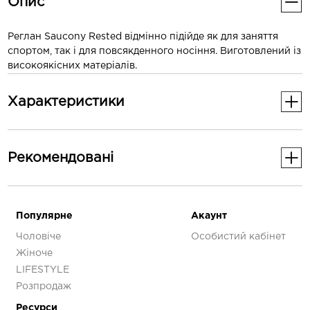
Опис
Реглан Saucony Rested відмінно підійде як для заняття
спортом, так і для повсякденного носіння. Виготовлений із
високоякісних матеріалів.
Характеристики
Основні
Рекомендованi
Стать
Жіноче
-30%
Додаткові
Популярне
Акаунт
Чоловіче
Особистий кабінет
Колір
Білий
Жіноче
LIFESTYLE
Розпродаж
Ресурси