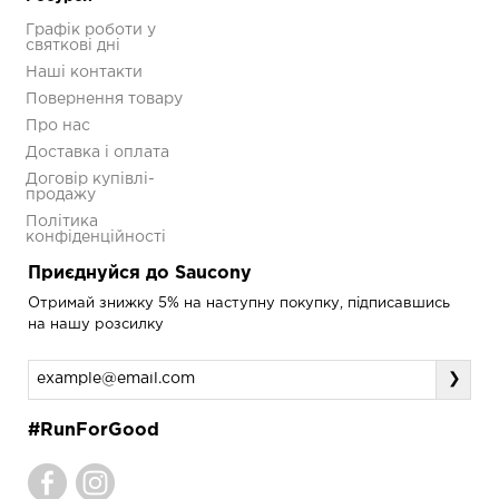
Кросівки Saucony
Графік роботи у
PROGRID OMNI 9
святкові дні
Premium
Наші контакти
S70740-11
Повернення товару
5 593 грн
7 990 грн
Про нас
Доставка і оплата
Договір купівлі-
продажу
Політика
конфіденційності
Приєднуйся до Saucony
Отримай знижку 5% на наступну покупку, підписавшись
на нашу розсилку
❯
#RunForGood