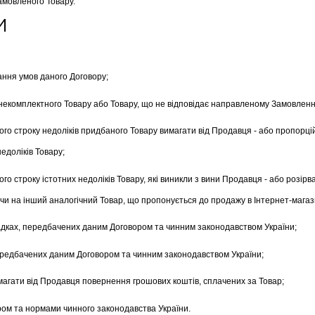
амовленого Товару.
И
ання умов даного Договору;
и некомплектного Товару або Товару, що не відповідає направленому Замовлен
ного строку недоліків придбаного Товару вимагати від Продавця - або пропор
едоліків Товару;
го строку істотних недоліків Товару, які виникли з вини Продавця - або розірв
 чи на інший аналогічний Товар, що пропонується до продажу в Інтернет-магаз
ипадках, передбачених даним Договором та чинним законодавством України;
 передбачених даним Договором та чинним законодавством України;
вимагати від Продавця повернення грошових коштів, сплачених за Товар;
ором та нормами чинного законодавства України.