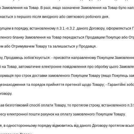
го Замовлення на Товар. В разі, якщо зазначене Замовлення на Товар було на
ється з першого після вихідного або святкового робочого дня.
пцем в порядку, встановленому п.3.1.-п.3.2. даного Договору, оформляється 
леного бланку Замовлення на Товар передається Продавцем Покупцю або Отр
цем або Отримувачем Товару та залишається у Продавця.
вору, Продавець зобов’язується: - присвоїти направленому Покупцем Замовлен
 на Товар, автоматичне електронне повідомлення про обробку цього Замовлен
ормація про строк доставки замовленого Покупцем Товару (якщо Покупець замо
езнаходження та порядок прийняття претензії щодо Товару; - Гарантійні зобов
говору.
ав безготівковий спосіб оплати Товару, то протягом строку, встановленого п.
ресу електронної пошти рахунок на оплату замовленого Покупцем Товару.
я, в односторонньому порядку відмовитись від даного Договору протягом всьо