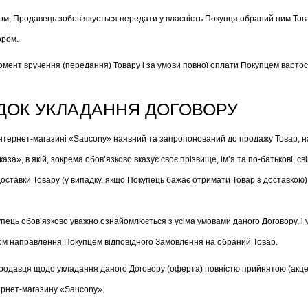
ром, Продавець зобов’язується передати у власність Покупця обраний ним Тов
ором.
омент вручення (передання) Товару і за умови повної оплати Покупцем вартос
ЯДОК УКЛАДАННЯ ДОГОВОРУ
 Інтернет-магазині «Saucony» наявний та запропонований до продажу Товар, н
, в якій, зокрема обов’язково вказує своє прізвище, ім’я та по-батькові, св
оставки Товару (у випадку, якщо Покупець бажає отримати Товар з доставкою), 
ць обов’язково уважно ознайомлюється з усіма умовами даного Договору, і у
том направлення Покупцем відповідного Замовлення на обраний Товар.
 Продавця щодо укладання даного Договору (оферта) повністю прийнятою (ак
нтернет-магазину «Saucony».