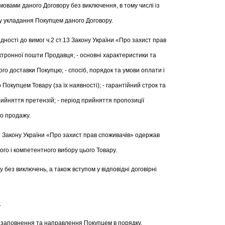
мовами даного Договору без виключення, в тому числі із
ту укладання Покупцем даного Договору.
дності до вимог ч.2 ст.13 Закону України «Про захист прав
тронної пошти Продавця; - основні характеристики та
го доставки Покупцю; - спосіб, порядок та умови оплати і
окупцем Товару (за їх наявності); - гарантійний строк та
рийняття претензій; - період прийняття пропозиції
до продажу.
15 Закону України «Про захист прав споживачів» одержав
го і компетентного вибору цього Товару.
ез виключень, а також вступом у відповідні договірні
.
 заповнення та направлення Покупцем в порядку,