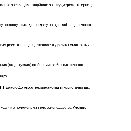
омогою засобів дистанційного зв’язку (мережа Інтернет)
ору пропонуються до продажу на відстані за допомогою
режим роботи Продавця зазначені у розділі «Контакты» на
яла (акцептувала) всі його умови без виключення.
вару.
.1.1. даного Договору, незалежно від використання цих
виходячи з положень чинного законодавства України,