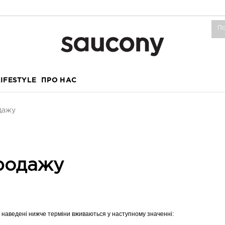
LIFESTYLE
ПРО НАС
одажу
продажу
жу наведені нижче терміни вживаються у наступному значенні: