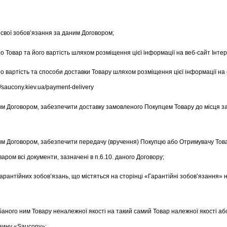
і свої зобов’язання за даним Договором;
о Товар та його вартість шляхом розміщення цієї інформації на веб-сайт Інт
о вартість та способи доставки Товару шляхом розміщення цієї інформації на 
/saucony.kiev.ua/payment-delivery
аним Договором, забезпечити доставку замовленого Покупцем Товару до місця з
даним Договором, забезпечити передачу (вручення) Покупцю або Отримувачу То
аром всі документи, зазначені в п.6.10. даного Договору;
арантійних зобов’язань, що містяться на сторінці «Гарантійні зобов’язання» 
дбаного ним Товару неналежної якості на такий самий Товар належної якості аб
азину «Saucony»;