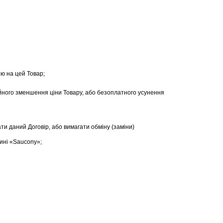
ню на цей Товар;
ційного зменшення ціни Товару, або безоплатного усунення
ати даний Договір, або вимагати обміну (заміни)
ині «Saucony»;