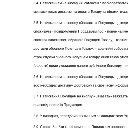
3.4. Натисканням на кнопку «Я согласен с пользовательск
умовами щодо доставки та оплати Товару за цінами, вказа
3.5. Натисканням на кнопку «Заказать» Покупець підтвердж
споживачів» повідомлений Продавцем про: - повне наймен
споживчі властивості обраного Покупцем Товару; - вартіст
доставки обраного Покупцем Товару; - гарантійні зобов’яз
строк служби обраного Покупцем Товару, обов’язкові умов
(оферти) щодо укладання даного публічного Договору; - п
3.6. Натисканням на кнопку «Заказать» Покупець підтверд
всю необхідну, доступну, достовірну та своєчасну інфор
3.7. Натискання Покупцем на кнопку «Заказать» вважаєть
правовідносини із Продавцем.
3.8. У випадках, передбачених чинним законодавством Ук
3.9. Строк обробки та оформлення Продавцем направлено