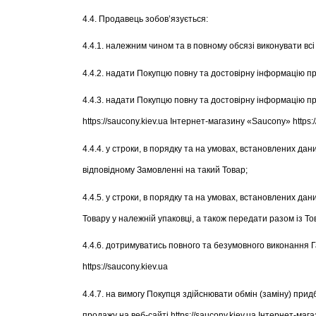
4.4. Продавець зобов’язується:
4.4.1. належним чином та в повному обсязі виконувати вс
4.4.2. надати Покупцю повну та достовірну інформацію пр
4.4.3. надати Покупцю повну та достовірну інформацію пр
https://saucony.kiev.ua Інтернет-магазину «Saucony» https:/
4.4.4. у строки, в порядку та на умовах, встановлених д
відповідному Замовленні на такий Товар;
4.4.5. у строки, в порядку та на умовах, встановлених 
Товару у належній упаковці, а також передати разом із Тов
4.4.6. дотримуватись повного та безумовного виконання Г
https://saucony.kiev.ua
4.4.7. на вимогу Покупця здійснювати обмін (заміну) при
продажу на веб-сайті https://saucony.kiev.ua Інтернет-маг