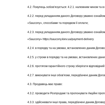
4.2. Покупець зобов’язується: 4.2.1. належним чином та в
4.2.2. перед укладанням даного Договору уважно ознайоми
«Saucony», способами та порядком її оплати;
4.2.3. перед укладанням даного Договору уважно ознайомит
«Saucony» https://saucony.kiev.ua/payment-delivery
4.2.4. в порядку та на умовах, встановлених даним Догов
4.2.5. у строки в порядку та на умовах, встановлених да
4.2.6. протягом гарантійного строку зберігати відповідн
4.2.7. виконувати інші обов’язки, передбачені даним Дог
4.3. Продавець має право:
4.3.2. проводити Розпродажі та пропонувати Акційні про
4.3.3. здійснювати інші права, передбачені даним Догов