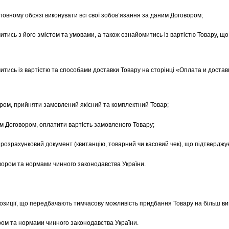
 повному обсязі виконувати всі свої зобов’язання за даним Договором;
тись з його змістом та умовами, а також ознайомитись із вартістю Товару, щ
ись із вартістю та способами доставки Товару на сторінці «Оплата и доставка»
ором, прийняти замовлений якісний та комплектний Товар;
ним Договором, оплатити вартість замовленого Товару;
ий розрахунковий документ (квитанцію, товарний чи касовий чек), що підтвердж
овором та нормами чинного законодавства України.
позиції, що передбачають тимчасову можливість придбання Товару на більш виг
ором та нормами чинного законодавства України.