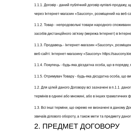
1.1.1. Договір - даний публічний договір купівлі-продаж
через Інтернет-магазин «Saucony», розміщений на веб-сайті
1.1.2. Товар - непродовольчі товари народного споживанн
засобів дистанційного зв’язку (мережа Інтернет) в Інтерн
1.1.3. Продавець - Інтернет-магазин «Saucony», розміщени
веб-сайті: Інтернет-магазину «Saucony» https://saucony.kie
1.1.4. Покупець - будь-яка дієздатна особа, що в поряд
1.1.5. Отримувач Товару - будь-яка дієздатна особа, що 
1.2. Для цілей даного Договору всі зазначені в п.1.1. да
термінів в однині або множині, або в інших граматичних ф
1.3. Всі інші терміни, що окремо не визначені в даному 
звичаїв ділового обороту, а також мети та предмету даног
2. ПРЕДМЕТ ДОГОВОРУ