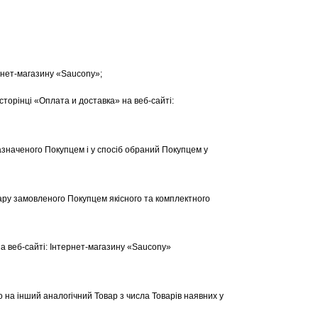
ернет-магазину «Saucony»;
сторінці «Оплата и доставка» на веб-сайті:
азначеного Покупцем і у спосіб обраний Покупцем у
вару замовленого Покупцем якісного та комплектного
на веб-сайті: Інтернет-магазину «Saucony»
о на інший аналогічний Товар з числа Товарів наявних у