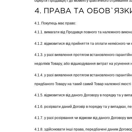
оферти Продавця) і до моменту фактичного отримання з
4. ПРАВА ТА ОБОВ`ЯЗК
4.1. Покупець має право:
4.1.1. вимагати від Продавця повного та належного викон
4.1.2. відмовитися від прийняття та оплати неякісного ч
4.1.3. у разі виявлення протягом встановленого гарантій
недоліків Товару, або відшкодування витрат на усунення н
4.1.4. у разі виявлення протягом встановленого гарантійно
придбаного Товару на такий самий Товар належної якості
4.1.5. відмовитися від даного Договору в порядку та у в
4.1.6. розірвати даний Договір в порядку та у випадках,
4.1.7. у разі розірвання чи відмови від даного Договору 
4.1.8. здійснювати інші права, передбачені даним Догов