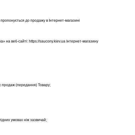
о пропонується до продажу в Інтернет-магазині
 на веб-сайті: https://saucony.kiev.ua Інтернет-магазину
ує продаж (передання) Товару;
ідних умовах ніж зазвичай;