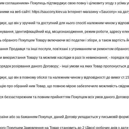
им соглашением» Покупець підтверджує свою повну і цілковиту згоду з усіма у
ними на веб-сайті: https://saucony.kiev.ua Інтернет-магазину «Saucony» на да
ує, що він у зручний та доступний для нього спосіб належним чином у відпові
ування, ідентифікаційний код, місцезнаходження, режим роботи, адресу елек
ь обраного Покупцем Товару включаючи всі податки і збори, а також вартість йо
ання Продавця та інші послуги, пов’язані з утриманням чи ремонтом обраного П
и використання Товару та можливі наслідки в разі їх невиконання; - порядок п
орядок розірвання даного Договору; - інші умови на яких Товар пропонується 
жує, що він в повному обсязі та належним чином у відповідності до вимог ст.
мацію про обраний ним Товар, що повною мірою забезпечило можливість свідомо
ся беззастережним та повним прийняттям Покупцем всіх умов даного Договору б
раїни або за бажанням Покупця, даний Договір укладається у письмовій формі
го Покупцем Замовлення на Товар становить до 2 (Двох) робочих днів з дати