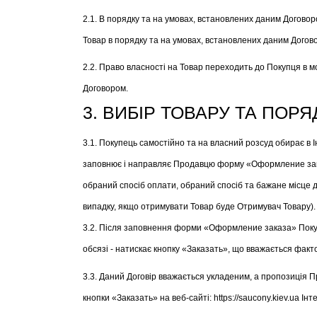
2.1. В порядку та на умовах, встановлених даним Догово
Товар в порядку та на умовах, встановлених даним Догов
2.2. Право власності на Товар переходить до Покупця в м
Договором.
3. ВИБІР ТОВАРУ ТА ПОР
3.1. Покупець самостійно та на власний розсуд обирає в
заповнює і направляє Продавцю форму «Оформление заказа»
обраний спосіб оплати, обраний спосіб та бажане місце д
випадку, якщо отримувати Товар буде Отримувач Товару).
3.2. Після заповнення форми «Оформление заказа» Покупе
обсязі - натискає кнопку «Заказать», що вважається фак
3.3. Даний Договір вважається укладеним, а пропозиція
кнопки «Заказать» на веб-сайті: https://saucony.kiev.ua І