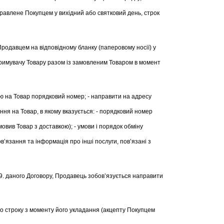
правлене Покупцем у вихідний або святковий день, строк
Продавцем на відповідному бланку (паперовому носії) у
имувачу Товару разом із замовленим Товаром в момент
ню на Товар порядковий номер; - направити на адресу
ня на Товар, в якому вказується: - порядковий номер
вив Товар з доставкою); - умови і порядок обміну
’язання та інформація про інші послуги, пов’язані з
3.9. даного Договору, Продавець зобов’язується направити
го строку з моменту його укладання (акцепту Покупцем