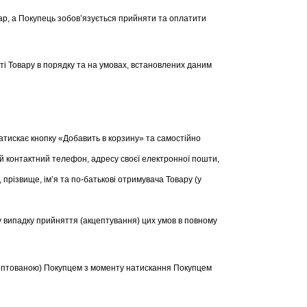
ар, а Покупець зобов’язується прийняти та оплатити
ті Товару в порядку та на умовах, встановлених даним
атискає кнопку «Добавить в корзину» та самостійно
ій контактний телефон, адресу своєї електронної пошти,
прізвище, ім’я та по-батькові отримувача Товару (у
 випадку прийняття (акцептування) цих умов в повному
цептованою) Покупцем з моменту натискання Покупцем