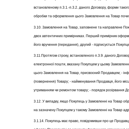
встановленому п.3.1.-п.3.2. даного Договору, форми тако
обробки та оформлення цього Замовлення на Товар почина
3.10. Замовлення на Товар, заповнене та направлене Поку
двох автентичних примірниках. Перший примірник оформ
його вручення (передання), другий - підписується Покуп
3.11.Протягом строку, встановленого п.3.9. даного Дого
електронної пошти, вказану Покупцем у цьому Замовленні
цього Замовлення на Товар, присвоєний Продавцем; - інф
(повернення) Товару; - найменування Продавця, його місц
утриманням чи ремонтом товару; - порядок розірвання До
3.12. У випадку, якщо Покупець у Замовленні на Товар обр
на зазначену Покупцем у такому Замовленні на Товар ад
3.1.14. Покупець має право, повідомивши про це Продавц