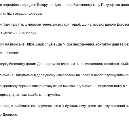
у, що передбачає продаж Товару на відстані необмеженому колу Покупців за доп
: https://saucony.kiev.ua
я (одяг, взуття, шкіргалантерея, аксесуари тощо), що на умовах даного Догов
ет-магазині «Saucony».
й на веб-сайті: https://saucony.kiev.ua Місцезнаходження, контактні дані та 
v.ua/contact
ку, передбаченому даним Договором, за власним волевиявленням повністю прийн
визначена Покупцем у відповідному Замовленні на Товар в якості отримувача То
ного Договору терміни використовуються виключно у значенні, обумовленому в п
ормах, відмінках та/або конструкціях.
Договорі, сприймаються і тлумачяться в їх буквальному граматичному значенні 
о Договору.