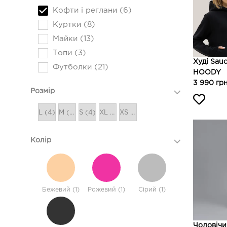
Кофти і реглани (6)
Куртки (8)
Майки (13)
Топи (3)
Худі Sa
Футболки (21)
HOODY
3 990 гр
Розмір
L (4)
M (4)
S (4)
XL (3)
XS (2)
Колір
Бежевий (1)
Рожевий (1)
Сірий (1)
Чоловічи