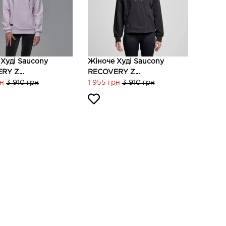
Худі Saucony
Жіноче Худі Saucony
Y Z...
RECOVERY Z...
рн
3 910 грн
1 955 грн
3 910 грн