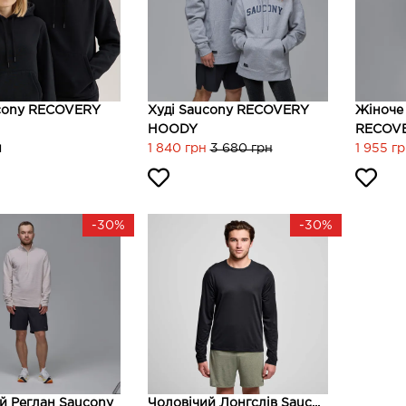
ucony RECOVERY
Худі Saucony RECOVERY
Жіноче 
HOODY
RECOVER
н
1 840 грн
3 680 грн
1 955 г
-30%
-30%
й Реглан Saucony
Чоловічий Лонгслів Sauc...