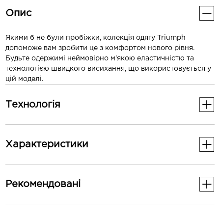
Опис
Якими б не були пробіжки, колекція одягу Triumph
допоможе вам зробити це з комфортом нового рівня.
Будьте одержимі неймовірно м'якою еластичністю та
технологією швидкого висихання, що використовується у
цій моделі.
Технологія
Активна посадка.
Внутрішній жакардовий трикотаж м'який та виводить
Характеристики
вологу назовні.
Манжети з отвором для великого пальця.
Світловідбивні деталі.
Основні
Рекомендованi
Стать
Жіноче
-30%