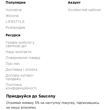
Додаткові
Популярне
Акаунт
Чоловіче
Особистий кабінет
Колір
Синій
Жіноче
LIFESTYLE
Розпродаж
Ресурси
Кросівки Saucony
Графік роботи у
PROGRID OMNI 9
святкові дні
Premium
Наші контакти
S70740-11
Повернення товару
5 593 грн
7 990 грн
Про нас
Доставка і оплата
Договір купівлі-
продажу
Політика
конфіденційності
Приєднуйся до Saucony
Отримай знижку 5% на наступну покупку, підписавшись
на нашу розсилку