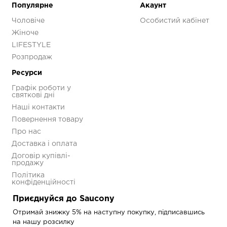
Додаткові
Популярне
Акаунт
Чоловіче
Особистий кабінет
Колір
Пудровий
Жіноче
LIFESTYLE
Розпродаж
Ресурси
Кросівки Saucony
Графік роботи у
PROGRID OMNI 9
святкові дні
Premium
Наші контакти
S70740-11
Повернення товару
5 593 грн
7 990 грн
Про нас
Доставка і оплата
Договір купівлі-
продажу
Політика
конфіденційності
Приєднуйся до Saucony
Отримай знижку 5% на наступну покупку, підписавшись
на нашу розсилку