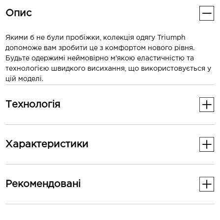
Опис
Якими б не були пробіжки, колекція одягу Triumph
допоможе вам зробити це з комфортом нового рівня.
Будьте одержимі неймовірно м'якою еластичністю та
технологією швидкого висихання, що використовується у
цій моделі.
Технологія
Активна посадка.
Характеристики
Внутрішній жакардовий трикотаж м'який та виводить
вологу назовні.
Основні
Манжети з отвором для великого пальця.
Рекомендованi
Стать
Жіноче
Світловідбивні деталі.
-30%