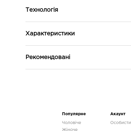
Технологія
Плавні рухи - Амортизація PWRRUN+ підтримує т
Преміальні деталі - Додаткова м'яка устілка забе
Характеристики
Основні
Рекомендованi
Стать
-30%
Вага
Перепад
Амортизація
Популярне
Акаунт
Категорія
Чоловіче
Особисти
Жіноче