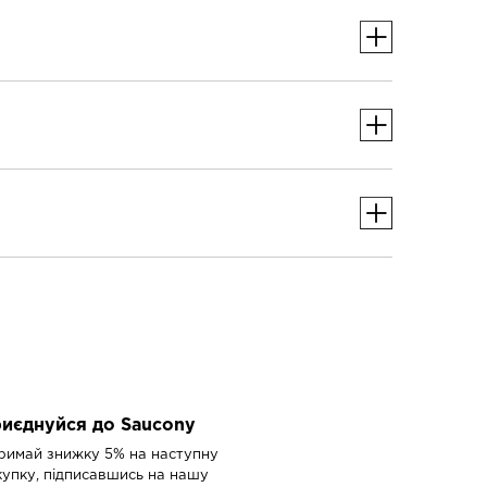
дійний фіксувальний комір.
иєднуйся до Saucony
римай знижку 5% на наступну
купку, підписавшись на нашу