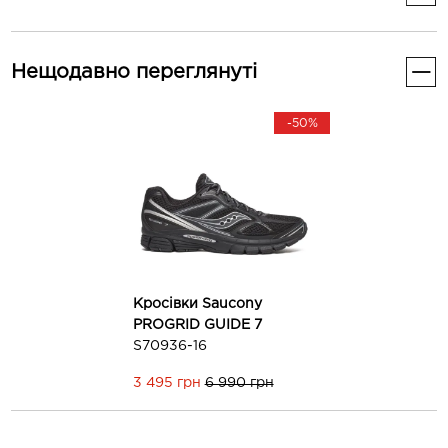
Стать
Унісекс
-30%
Додаткові
Нещодавно переглянуті
Колір
Чорний, Сірий
-50%
Кросівки Saucony
PROGRID OMNI 9
Premium
S70740-11
Кросівки Saucony
5 593 грн
7 990 грн
PROGRID GUIDE 7
S70936-16
3 495 грн
6 990 грн