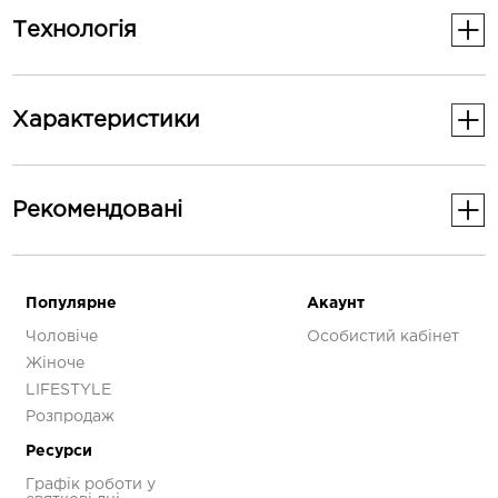
Технологія
Лонгслів має активну посадку, що гарантує відмінне
прилягання до тіла під час руху.
Характеристики
Фігурний низ ідеально підходить для багатошаровості,
забезпечуючи зручність та стиль у будь-якій ситуації.
Основні
Рекомендованi
Стать
Жіноче
-30%
Додаткові
Популярне
Акаунт
Чоловіче
Особистий кабінет
Колір
Рожевий
Жіноче
LIFESTYLE
Розпродаж
Ресурси
Кросівки Saucony
Графік роботи у
PROGRID OMNI 9