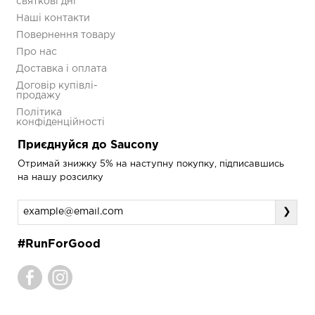
святкові дні
Premium
Наші контакти
S70740-11
Повернення товару
5 593 грн
7 990 грн
Про нас
Доставка і оплата
Договір купівлі-
продажу
Політика
конфіденційності
Приєднуйся до Saucony
Отримай знижку 5% на наступну покупку, підписавшись
на нашу розсилку
❯
#RunForGood