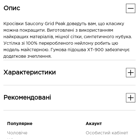
Опис
Кросівки Saucony Grid Peak доведуть вам, що класику
можна покращити. Виготовлені з використанням
найкращих матеріалів, міцної сітки, синтетичного нубука.
Устілка зі 100% переробленого нейлону робить цю
модель майстерною. Гумова підошва XT-900 забезпечує
додаткове зчеплення.
Характеристики
Основні
Рекомендованi
Стать
Чоловіче
-30%
Кращі для
Трейлу
Популярне
Акаунт
Чоловіче
Особистий кабінет
Додаткові