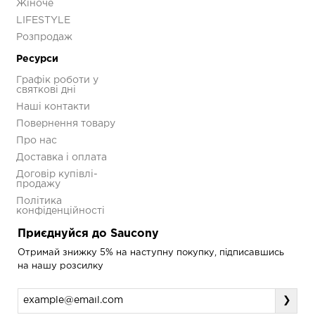
Жіноче
LIFESTYLE
Колір
Зелений
Розпродаж
Поверхня
Пересічена місцевість
Ресурси
Кросівки Saucony
Графік роботи у
PROGRID OMNI 9
святкові дні
Premium
Наші контакти
S70740-11
Повернення товару
5 593 грн
7 990 грн
Про нас
Доставка і оплата
Договір купівлі-
продажу
Політика
конфіденційності
Приєднуйся до Saucony
Отримай знижку 5% на наступну покупку, підписавшись
на нашу розсилку
❯