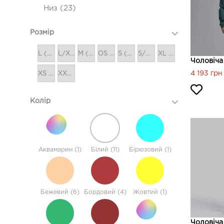
Низ (23)
Розмір
L (48)
L/XL (1)
M (64)
OS (9)
S (64)
S/M (1)
XL (27)
Чоловіча 
4 193 грн
XS (16)
XXS (1)
Колір
Аквамарин (1)
Білий (11)
Бірюзовий (1)
Бежевий (6)
Бордовий (4)
Жовтий (1)
Чоловіча