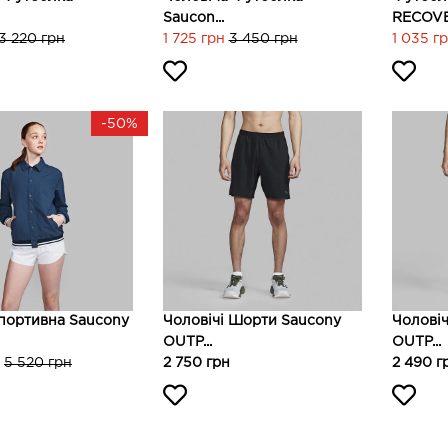
Saucon...
RECOVE
3 220 грн
1 725 грн
3 450 грн
1 035 г
-50%
портивна Saucony
Чоловічі Шорти Saucony
Чолові
OUTP...
OUTP...
5 520 грн
2 750 грн
2 490 г