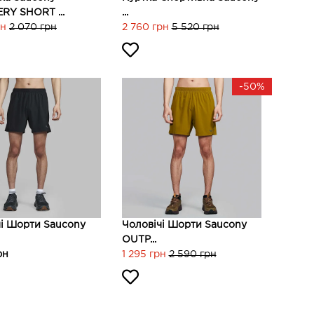
RY SHORT ...
...
рн
2 070 грн
2 760 грн
5 520 грн
-50%
чі Шорти Saucony
Чоловічі Шорти Saucony
OUTP...
рн
1 295 грн
2 590 грн