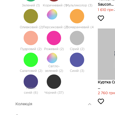
Saucon...
Зелений (1)
Коричневий (1)
Мультиколор (3)
1 610 грн
Оливковий (2)
Персиковий (2)
Помаранчевий (4)
Пудровий (2)
Рожевий (2)
Сірий (2)
Світло-
Салатовий (2)
зелений (2)
Синій (3)
Куртка С
...
Темно-
синiй (6)
Чорний (37)
2 760 грн
Колекція