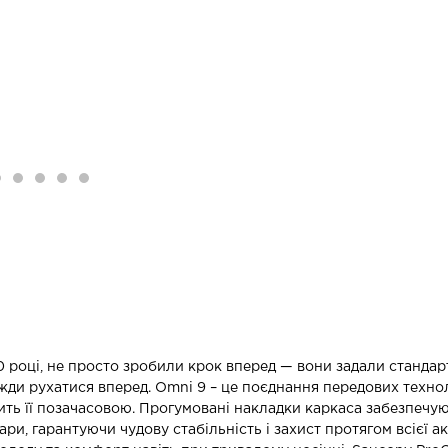
0 році, не просто зробили крок вперед — вони задали стандар
вжди рухатися вперед. Omni 9 – це поєднання передових техно
ть її позачасовою. Прогумовані накладки каркаса забезпечуют
дари, гарантуючи чудову стабільність і захист протягом всієї 