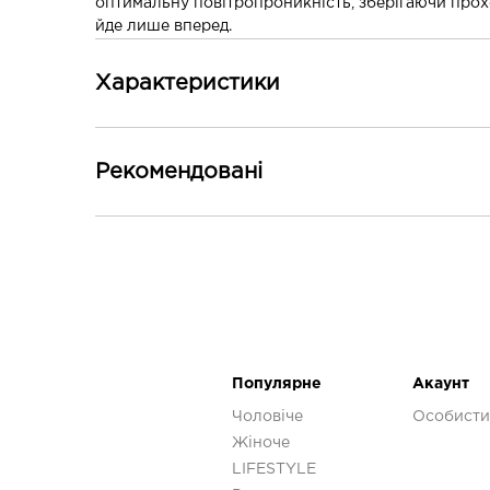
оптимальну повітропроникність, зберігаючи прохо
йде лише вперед.
Характеристики
Основні
Рекомендованi
Стать
Уніс
-30%
Додаткові
Колір
Сіри
Популярне
Акаунт
Чоловіче
Особисти
Жіноче
LIFESTYLE