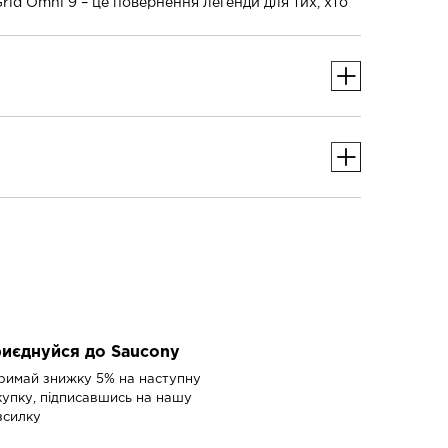
id Omni 9 – це повернення легенди для тих, хто
иєднуйся до Saucony
римай знижку 5% на наступну
купку, підписавшись на нашу
зсилку