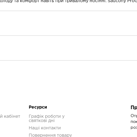
лоду та комфорт навіть при тривалому носінні. Saucony ProGr
екс
й, Білий, Срібний
Ресурси
Пр
От
й кабінет
Графік роботи у
святкові дні
по
ро
Наші контакти
Повернення товару