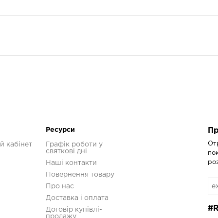
Чоловіче
Білий
Ресурси
Пр
От
й кабінет
Графік роботи у
святкові дні
по
ро
Наші контакти
Повернення товару
Про нас
Доставка і оплата
#
Договір купівлі-
продажу