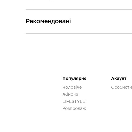
Основні
Рекомендованi
Стать
-30%
Додаткові
Колір
Популярне
Акаунт
Чоловіче
Особисти
Жіноче
LIFESTYLE
Розпродаж
Кросівки Saucony PROGRID OMNI 9
Premium
S70740-11