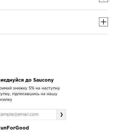
иєднуйся до Saucony
римай знижку 5% на наступну
купку, підписавшись на нашу
зсилку
❯
RunForGood