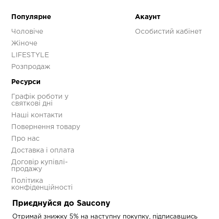
-30%
Додаткові
Популярне
Акаунт
Чоловіче
Особистий кабінет
Колір
Зелений
Жіноче
LIFESTYLE
Розпродаж
Ресурси
Кросівки Saucony
Графік роботи у
PROGRID OMNI 9
святкові дні
Premium
Наші контакти
S70740-11
Повернення товару
5 593 грн
7 990 грн
Про нас
Доставка і оплата
Договір купівлі-
продажу
Політика
конфіденційності
Приєднуйся до Saucony
Отримай знижку 5% на наступну покупку, підписавшись