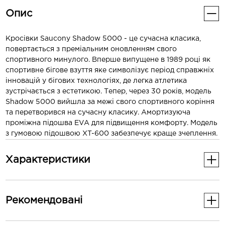
Опис
Кросівки Saucony Shadow 5000 - це сучасна класика,
повертається з преміальним оновленням свого
спортивного минулого. Вперше випущене в 1989 році як
спортивне бігове взуття яке символізує період справжніх
інновацій у бігових технологіях, де легка атлетика
зустрічається з естетикою. Тепер, через 30 років, модель
Shadow 5000 вийшла за межі свого спортивного коріння
та перетворився на сучасну класику. Амортизуюча
проміжна підошва EVA для підвищення комфорту. Модель
з гумовою підошвою XT-600 забезпечує краще зчеплення.
Характеристики
Основні
Рекомендованi
Стать
Чоловіче