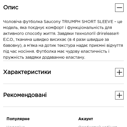
Опис
Чоловіча футболка Saucony TRIUMPH SHORT SLEEVE – це
модель, яка поєднує комфорт і функціональність для
активного способу життя. Завдяки технології drirelease®
E.C.O., тканина швидко висихає (в 4 рази швидше за
бавовну), а м’яка на дотик текстура надає приємні відчуття
під час носіння. Футболка має чудову еластичність і
пружність завдяки додаванню еластану.
Характеристики
Основні
Рекомендованi
Стать
Чоловіче
-30%
Додаткові
Популярне
Акаунт