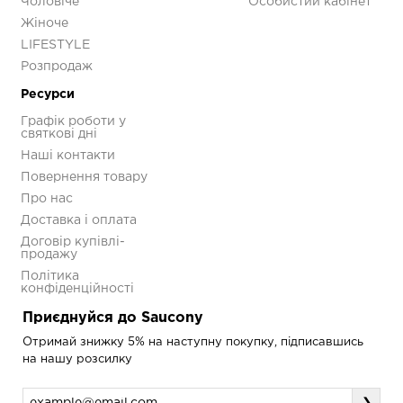
Чоловіче
Особистий кабінет
Колір
Бежевий
Жіноче
LIFESTYLE
Розпродаж
Ресурси
Кросівки Saucony
Графік роботи у
PROGRID OMNI 9
святкові дні
Premium
Наші контакти
S70740-11
Повернення товару
5 593 грн
7 990 грн
Про нас
Доставка і оплата
Договір купівлі-
продажу
Політика
конфіденційності
Приєднуйся до Saucony
Отримай знижку 5% на наступну покупку, підписавшись
на нашу розсилку