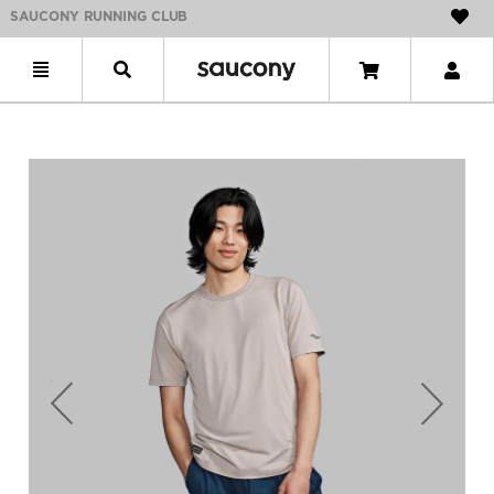
SAUCONY RUNNING CLUB
Previous
Next