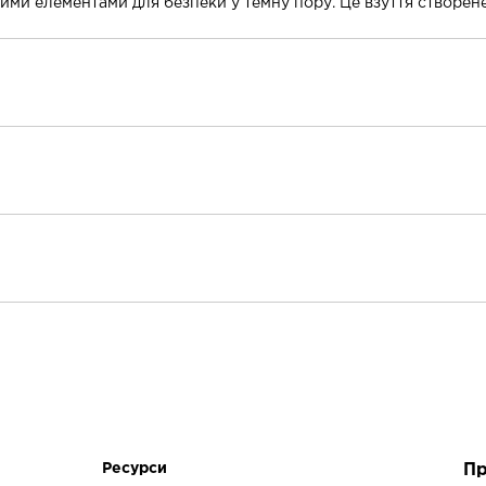
ми елементами для безпеки у темну пору. Це взуття створене
йкращий у своєму класі водонепроникний захист із гнучким від
 на трасі.
новою устілкою з амортизацією PWRRUN+.
нучкість та відведення вологи на тренуванні.
чепленням удосконалює біг.
 накладками захищає від бруду.
ття.
Жіноче
238г
4 мм
Чуйна
Ресурси
Пр