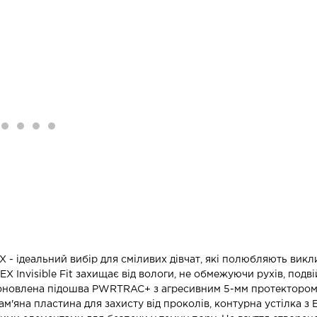
X - ідеальний вибір для сміливих дівчат, які полюбляють вик
X Invisible Fit захищає від вологи, не обмежуючи рухів, п
оновлена підошва PWRTRAC+ з агресивним 5-мм протектором г
м'яна пластина для захисту від проколів, контурна устілка з 