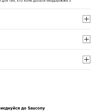
 для тих, хто хоче долати бездоріжжя з
чуттям.
иєднуйся до Saucony