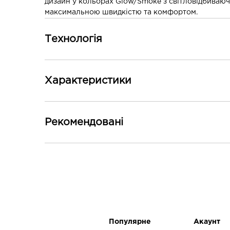
дизайн у кольорах Glow/Smoke з світловідбиваючи
максимальною швидкістю та комфортом.
Технологія
Технологія GORE-TEX Invisible Fit забезпечує на
М'яка, пружна амортизація PWRRUN для комфорту
Характеристики
Насолоджуйтесь додатковим рівнем зручності з 
Захисна кам'яна пластина забезпечує плавність, г
Модернізована підошва PWRTRAC з покращеним з
Основні
Більш мінімалістична верхня частина із гнучкими
Рекомендованi
Контурна устілка з EVA для індивідуального відчу
Стать
-30%
Вага
Перепад
Амортизація
Популярне
Акаунт